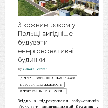
З кожним роком у
Польщі вигідніше
будувати
енергоефективні
будинки
by
General Writer
ДЕЯТЕЛЬНОСТЬ СВЯЗАННАЯ С ТААСС
НОВОСТИ НЕДВИЖИМОСТИ
СТРОИТЕЛЬНЫЕ ТЕХНОЛОГИИ
Згідно з підрахунками забудовників
збудувати
енергоощадний будинок
у