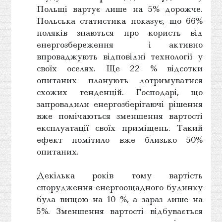
Польщі вартує лише на 5% дорожче.
Польська статистика показує, що 66%
поляків знаються про користь від
енергозбереження і активно
впроваджують відповідні технології у
своїх оселях. Ще 22 % відсотки
опитаних планують дотримуватися
схожих тенденцій. Господарі, що
запровадили енергозберігаючі рішення
вже помічаються зменшення вартості
експлуатації своїх приміщень. Такий
ефект помітило вже близько 50%
опитаних.
Декілька років тому вартість
спорудження енергоощадного будинку
була вищою на 10 %, а зараз лише на
5%. Зменшення вартості відбувається