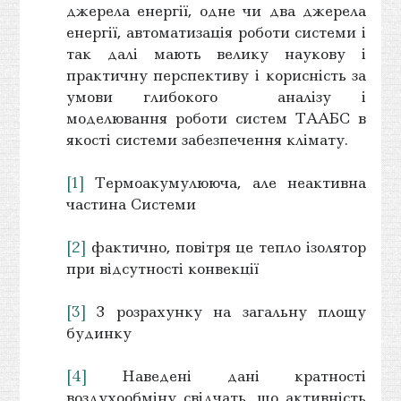
джерела енергії, одне чи два джерела
енергії, автоматизація роботи системи і
так далі мають велику наукову і
практичну перспективу і корисність за
умови глибокого аналізу і
моделювання роботи систем ТААБС в
якості системи забезпечення клімату.
[1]
Термоакумулююча, але неактивна
частина Системи
[2]
фактично, повітря це тепло ізолятор
при відсутності конвекції
[3]
З розрахунку на загальну площу
будинку
[4]
Наведені дані кратності
воздухообміну свідчать, що активність