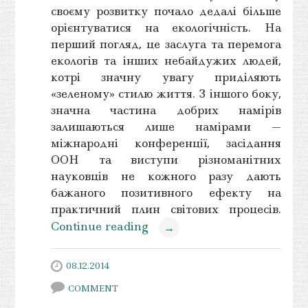
своєму розвитку почало дедалі більше
орієнтуватися на екологічність. На
перший погляд, це заслуга та перемога
екологів та інших небайдужих людей,
котрі значну увагу приділяють
«зеленому» стилю життя. З іншого боку,
значна частина добрих намірів
залишаються лише намірами —
міжнародні конференції, засідання
ООН та виступи різноманітних
науковців не кожного разу дають
бажаного позитивного ефекту на
практичний плин світових процесів.
Continue reading
→
08.12.2014
COMMENT