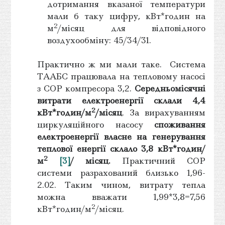
дотримання вказаної температури
мали б таку цифру, кВт*годин на
2
м
/місяц для відповідного
воздухообміну: 45/34/31.
Практично ж ми мали таке. Система
ТААБС працювала на тепловому насосі
з СОР компресора 3,2.
Середньомісячні
витрати електроенергії склали 4,4
2
кВт*годин/м
/місяц
. За вирахуванням
циркуляційного насосу
споживання
електроенергії власне на генерування
теплової енергії склало 3,8 кВт*годин/
2
м
[3]
/ місяц.
Практичний СОР
системи разрахований близько 1,96-
2.02. Таким чином, витрату тепла
можна вважати 1,99*3,8=7,56
2
кВт*годин/м
/місяц.