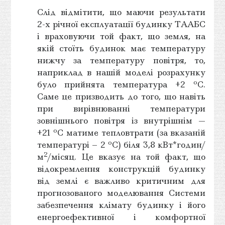
Слід відмітити, що маючи результати
2-х річної експлуатації будинку ТААБС
і враховуючи той факт, що земля, на
якій стоїть будинок має температуру
нижчу за температуру повітря, то,
наприклад в нашій моделі розрахунку
о
було прийнята температура +2
С.
Саме це призводить до того, що навіть
при вирівнюванні температури
зовнішнього повітря із внутрішнім —
о
+21
С матиме тепловтрати (за вказаній
о
температурі – 2
С) біля 3,8 кВт*годин/
2
м
/місяц. Це вказує на той факт, що
відокремлення конструкцій будинку
від землі є важливо критичним для
прогнозованого моделювання Системи
забезпечення клімату будинку і його
енергоефективної і комфортної