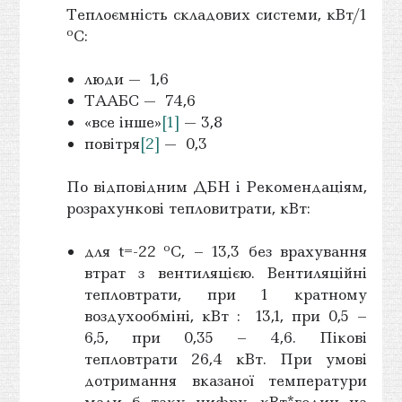
Теплоємність складових системи, кВт/1
о
С:
люди — 1,6
ТААБС — 74,6
«все інше»
[1]
— 3,8
повітря
[2]
— 0,3
По відповідним ДБН і Рекомендаціям,
розрахункові тепловитрати, кВт:
о
для t=-22
С, – 13,3 без врахування
втрат з вентиляцією. Вентиляційні
тепловтрати, при 1 кратному
воздухообміні, кВт : 13,1, при 0,5 –
6,5, при 0,35 – 4,6. Пікові
тепловтрати 26,4 кВт. При умові
дотримання вказаної температури
мали б таку цифру, кВт*годин на