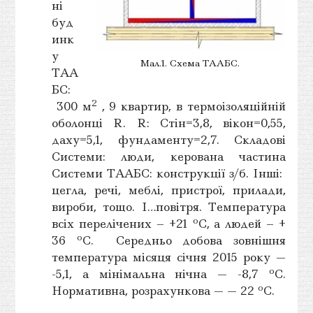
ні
буд
инк
у
Мал.1. Схема ТААБС.
ТАА
БС:
2
300 м
, 9 квартир, в термоізоляційній
оболонці R. R: Стін=3,8, вікон=0,55,
даху=5,1, фундаменту=2,7. Складові
Системи: люди, керована частина
Системи ТААБС: конструкції з/б. Інші:
цегла, речі, меблі, пристрої, прилади,
вироби, тощо. І…повітря. Температура
о
всіх перелічених – +21
С, а людей – +
о
36
С. Середньо добова зовнішня
температура місяця січня 2015 року —
о
-5,1, а мінімальна нічна — -8,7
С.
о
Нормативна, розрахункова — — 22
С.