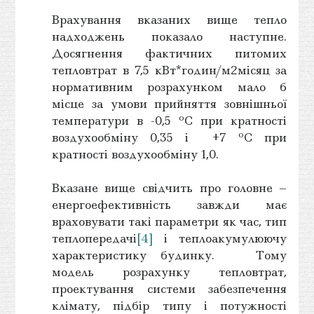
Врахування вказаних вище тепло
надходжень показало наступне.
Досягнення фактичних питомих
тепловтрат в 7,5 кВт*годин/м2місяц за
нормативним розрахунком мало б
місце за умови прийняття зовнішньої
о
температури в -0,5
С при кратності
о
воздухообміну 0,35 і +7
С при
кратності воздухообміну 1,0.
Вказане вище свідчить про головне –
енергоефективність завжди має
враховувати такі параметри як час, тип
теплопередачі
[4]
і теплоакумулюючу
характеристику будинку. Тому
модель розрахунку тепловтрат,
проектування системи забезпечення
клімату, підбір типу і потужності