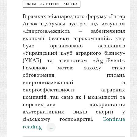
ЭКОЛОГИЯ СТРОИТЕЛЬСТВА
В рамках міжнародного форуму «Інтер
Агро» відбулася зустріч під лозунгом
«Енергозалежність — забезпечення
економії безпеки агрокомпаній», яку
було організовано асоціацією
«Український клуб аграрного бізнесу»
(УКАБ) та агентством «AgriEvent».
Головною метою заходу стало
обговорення питань
енергонезалежності та
енергоефективності аграрних
компаній, так само як і можливості та
перспективи використання
альтернативних видів енергії у
сільському господарстві.
Continue
reading
→