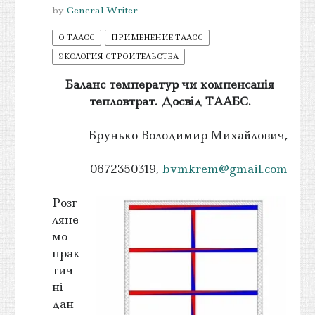
by
General Writer
О ТААСС
ПРИМЕНЕНИЕ ТААСС
ЭКОЛОГИЯ СТРОИТЕЛЬСТВА
Баланс температур чи компенсація
тепловтрат. Досвід ТААБС.
Брунько Володимир Михайлович,
0672350319,
bvmkrem@gmail.com
Розг
ляне
мо
прак
тич
ні
дан