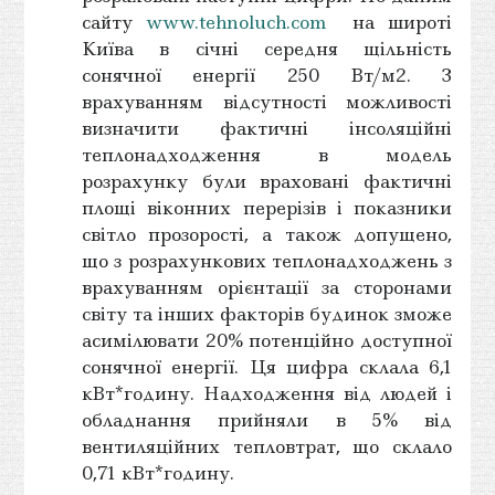
сайту
www.tehnoluch.com
на широті
Київа в січні середня щільність
сонячної енергії 250 Вт/м2. З
врахуванням відсутності можливості
визначити фактичні інсоляційні
теплонадходження в модель
розрахунку були враховані фактичні
площі віконних перерізів і показники
світло прозорості, а також допущено,
що з розрахункових теплонадходжень з
врахуванням орієнтації за сторонами
світу та інших факторів будинок зможе
асимілювати 20% потенційно доступної
сонячної енергії. Ця цифра склала 6,1
кВт*годину. Надходження від людей і
обладнання прийняли в 5% від
вентиляційних тепловтрат, що склало
0,71 кВт*годину.