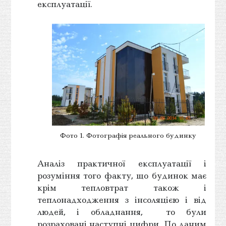
експлуатації.
Фото 1. Фотографія реального будинку
Аналіз практичної експлуатації і
розуміння того факту, що будинок має
крім тепловтрат також і
теплонадходження з інсоляцією і від
людей, і обладнання, то були
розраховані наступні цифри. По даним