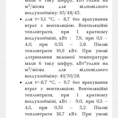
2
м
/місяц для відповідного
воздухообміну: 63/48/43.
о
для t=-5,1
С, – 8,7 без врахування
втрат з вентиляцією. Вентиляційні
тепловтрати, при 1 кратному
воздухообміні, кВт : 7,9, при 0,5 –
4,0, при 0,35 – 2,8. Пікові
тепловтрати 16,6 кВт. При умові
дотримання вказаної температури
мали б таку цифру, кВт*годин на
2
м
/місяц для відповідного
воздухообміну: 40/30/28.
о
для t=-8,7
С, – 9,7 без врахування
втрат з вентиляцією. Вентиляційні
тепловтрати, при 1 кратному
воздухообміні, кВт : 9,0, при 0,5 –
4,5, при 0,35 – 3,2. Пікові
тепловтрати 18,7 кВт. При умові