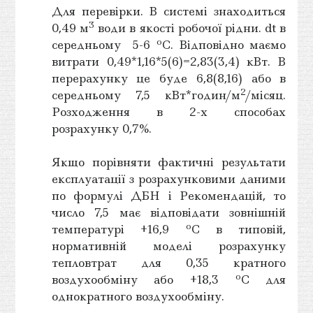
Для перевірки. В системі знаходиться
3
0,49 м
води в якості робочої рідни. dt в
о
середньому 5-6
С. Відповідно маємо
витрати 0,49*1,16*5(6)=2,83(3,4) кВт. В
перерахунку це буде 6,8(8,16) або в
2
середньому 7,5 кВт*годин/м
/місяц.
Розходження в 2-х способах
розрахунку 0,7%.
Якщо порівняти фактичні результати
експлуатації з розрахунковими даними
по формулі ДБН і Рекомендацій, то
число 7,5 має відповідати зовнішній
о
температурі +16,9
С в типовій,
нормативній моделі розрахунку
тепловтрат для 0,35 кратного
о
воздухообміну або +18,3
С для
однократного воздухообміну.