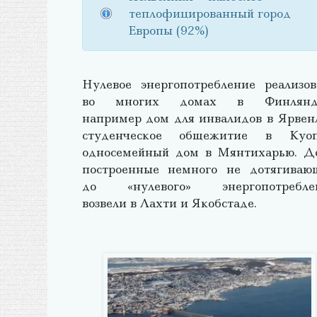
теплофицированный город
Европы (92%)
Нулевое энергопотребление реализов
во многих домах в Финлянд
например дом для инвалидов в Ярвенл
студенческое общежитие в Куоп
односемейный дом в Мянтихарью. Д
построенные немного не дотягиваю
до «нулевого» энергопотребле
возвели в Лахти и Якобстаде.