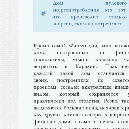
Дом нулевого
энергопотребления это тот,
что производит столько
энергии, сколько потребляет.
Кроме самой Финляндии, многоэтаж
дома, построенные по финс
технологиям, можно довольно ча
встретить в Карелии. Практиче
каждый такой дом отличается
своих, построенных по советс
проектам, соседей аккуратным внеш
видом, который сохраняется 
практически пол столетия. Резко, так
выделяются большие окна, нехарактер
для других домов в северных широтах
финские дома с самого начала став
деревянные стеклопакеты с высок