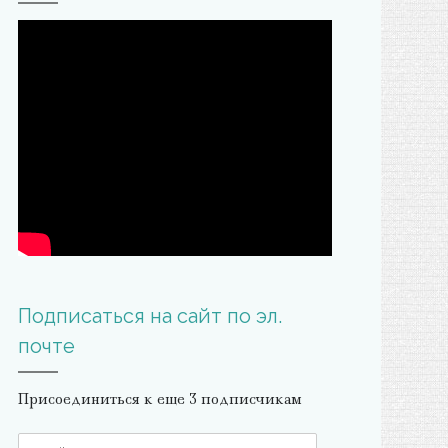
Подписаться на сайт по эл.
почте
Присоединиться к еще 3 подписчикам
E