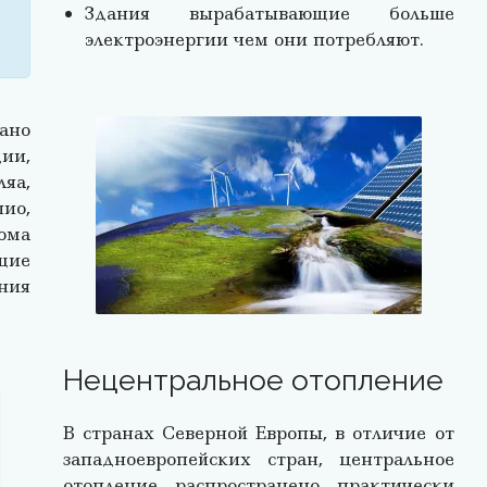
Здания вырабатывающие больше
электроэнергии чем они потребляют.
ано
ии,
яа,
ио,
ома
щие
ния
Нецентральное отопление
В странах Северной Европы, в отличие от
западноевропейских стран, центральное
отопление распространено практически