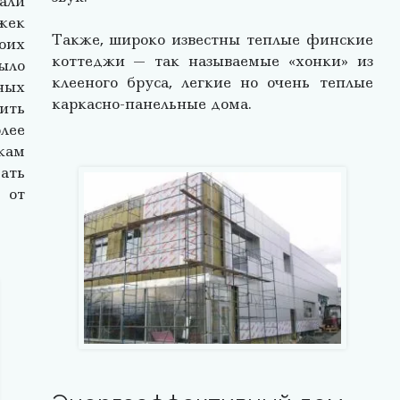
али
жек
Также, широко известны теплые финские
оих
коттеджи — так называемые «хонки» из
ыло
клееного бруса, легкие но очень теплые
ных
каркасно-панельные дома.
ить
лее
кам
ать
 от