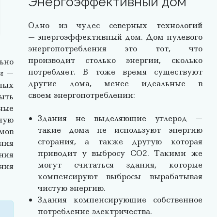
Энергоэффективный дом
Одно из чудес северных технологий
— энергоэффективный дом. Дом нулевого
энергопотребления это тот, что
производит столько энергии, сколько
ьно
потребляет. В тоже время существуют
и —
другие дома, менее идеальные в
ных
своем энергопотреблении:
ыть
ные
Здания не выделяющие углерод —
ную
такие дома не используют энергию
мов
сгорания, а также другую которая
ния
приводит у выбросу CO2. Такими же
ния
могут считаться здания, которые
ния
компенсируют выбросы вырабатывая
чистую энергию.
Здания компенсирующие собственное
потребление электричества.