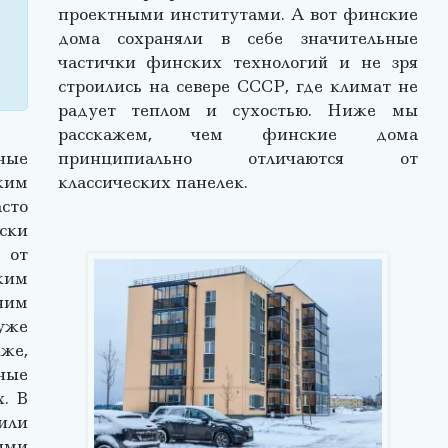
проектными институтами. А вот финские
дома сохраняли в себе значительные
частички финских технологий и не зря
строились на севере СССР, где климат не
радует теплом и сухостью. Ниже мы
расскажем, чем финские дома
ные
принципиально отличаются от
ким
классических панелек.
сто
ски
 от
ким
ним
уже
же,
ные
. В
или
ими