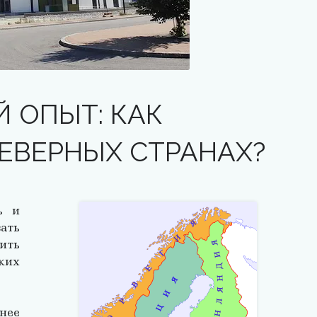
 ОПЫТ: КАК
ЕВЕРНЫХ СТРАНАХ?
ь и
ть
ить
ких
нее