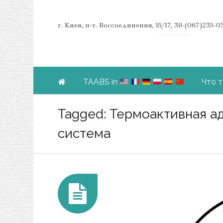
г. Киев, п-т. Воссоединения, 15/17, 38-(067)235-
TAABS in
Что 
Tagged: Термоактивная а
Skip to content
система