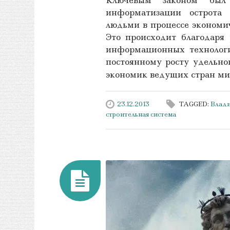
Ключевым законом был 
информатизации острота 
людьми в процессе экономи
Это происходит благодаря
информационных технологи
постоянному росту удельно
экономик ведущих стран м
23.12.2013
TAGGED:
Влади
строительная система