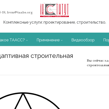
03-19, bvm@taabs.org
Комплексные услуги: проектирование, строительство.
такое ТААСС?
Применение
Видеообзор
По
Контакты
даптивная строительная
Вы сейчас зд
строительная