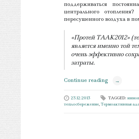
поддерживаться постоянн
центрального отопления?
пересушенного воздуха в п
«Протей ТААК2012» (т
является именно той те
очень эффективно сохр
затраты.
Continue reading
→
23.12.2013
TAGGED:
инно
теплосбережение
,
Термоактивная ада