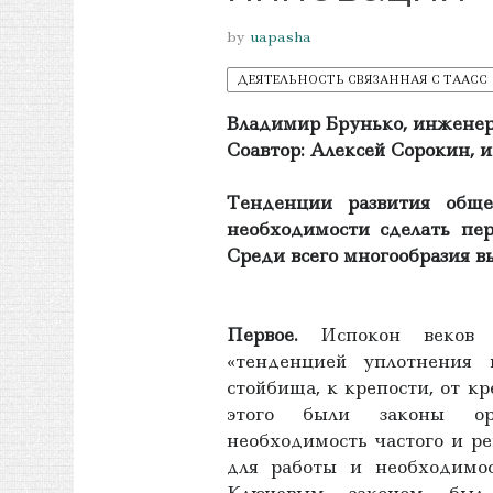
by
uapasha
ДЕЯТЕЛЬНОСТЬ СВЯЗАННАЯ С ТААСС
Владимир Брунько, инженер
Соавтор: Алексей Сорокин, и
Тенденции развития обще
необходимости сделать пе
Среди всего многообразия в
Первое.
Испокон веков че
«тенденцией уплотнения 
стойбища, к крепости, от кр
этого были законы орг
необходимость частого и р
для работы и необходимос