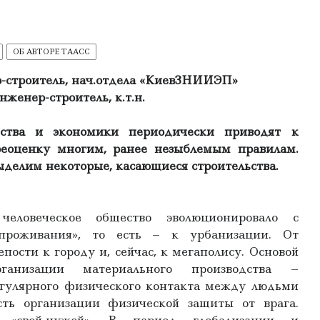
ОБ АВТОРЕ ТААСС
-строитель, нач.отдела «КиевЗНИИЭП»
нженер-строитель, к.т.н.
ства и экономики периодически приводят к
реоценку многим, ранее незыблемым правилам.
ыделим некоторые, касающиеся строительства.
ловеческое общество эволюционировало с
проживания», то есть – к урбанизации. От
епости к городу и, сейчас, к мегаполису. Основой
анизации материального производства –
егулярного физического контакта между людьми
ть организации физической защиты от врага.