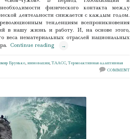
«свой-чужой». В период глобализации и
необходимости физического контакта между
ческой деятельности снижается с каждым годом.
 революционным тенденциям всепроникновения
й в нашу жизнь и работу. И, на основе этого,
го веса нематериальных отраслей национальных
ира.
Continue reading
→
мир Брунько
,
инновации
,
ТААСС
,
Термоактивная адаптивная
COMMENT