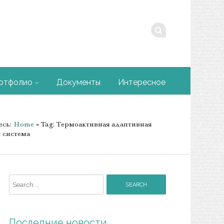
ртфолио
Документы
Интересное
есь:
Home
» Tag: Термоактивная адаптивная
 система
Search for:
Последние новости