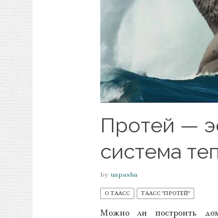
Протей — э
система те
by
uapasha
О ТААСС
ТААСС "ПРОТЕЙ"
Можно ли построить дом