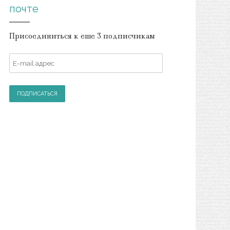
почте
Присоединиться к еще 3 подписчикам
E
-
m
a
i
l
а
д
р
е
с