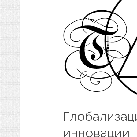
Глобализац
инновации