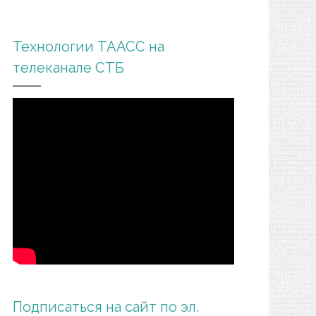
Технологии ТААСС на
телеканале СТБ
Подписаться на сайт по эл.