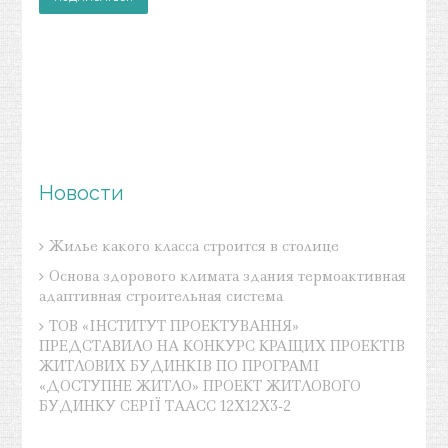
i
l
а
д
р
е
с
Новости
Жилье какого класса строится в столице
Основа здорового климата здания термоактивная
адаптивная строительная система
ТОВ «ІНСТИТУТ ПРОЕКТУВАННЯ»
ПРЕДСТАВИЛО НА КОНКУРС КРАЩИХ ПРОЕКТІВ
ЖИТЛОВИХ БУДИНКІВ ПО ПРОГРАМІ
«ДОСТУПНЕ ЖИТЛО» ПРОЕКТ ЖИТЛОВОГО
БУДИНКУ СЕРІЇ ТААСС 12Х12Х3-2